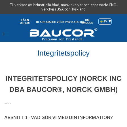
Tillverkare av industriella blad, maskinknivar och anpassade CNC-
verktyg i USA och Tyskland
OM
FÅ EN
SV
BLADKATALOG
VERKTYGSKATALOG
BAUCOR
OFFERT
Meny
Integritetspolicy
INTEGRITETSPOLICY (NORCK INC
DBA BAUCOR®,
NORCK GMBH)
----
AVSNITT 1 - VAD GÖR VI MED DIN INFORMATION?