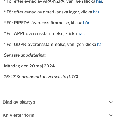
* För efterlevnad av
APA-NZPA, vänligen klicka
här
.
* För efterlevnad av amerikanska lagar, klicka
här
.
* För PIPEDA-överensstämmelse, klicka
här
.
* För APPI-överensstämmelse, klicka
här
.
* För GDPR-överensstämmelse, vänligen klicka
här
Senaste uppdatering:
Måndag den
20 maj 2024
15:47 Koordinerad universell tid (UTC)
Blad av skärtyp
Kniv efter form