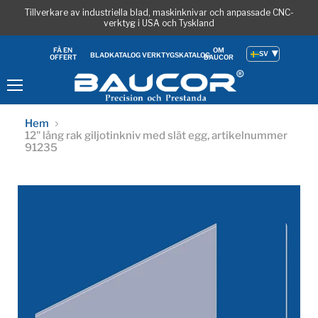
Tillverkare av industriella blad, maskinknivar och anpassade CNC-
verktyg i USA och Tyskland
OM
FÅ EN
SV
BLADKATALOG
VERKTYGSKATALOG
BAUCOR
OFFERT
Meny
Hem
12" lång rak giljotinkniv med slät egg, artikelnummer
91235