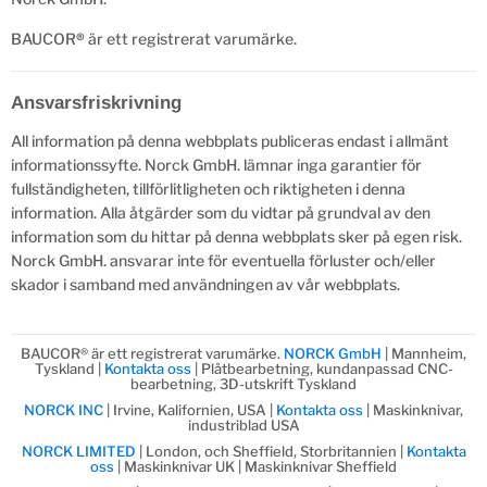
BAUCOR
®
är ett registrerat varumärke.
Ansvarsfriskrivning
All information på denna webbplats publiceras endast i allmänt
informationssyfte. Norck GmbH. lämnar inga garantier för
fullständigheten, tillförlitligheten och riktigheten i denna
information. Alla åtgärder som du vidtar på grundval av den
information som du hittar på denna webbplats sker på egen risk.
Norck GmbH. ansvarar inte för eventuella förluster och/eller
skador i samband med användningen av vår webbplats.
BAUCOR® är ett registrerat varumärke.
NORCK GmbH
| Mannheim,
Tyskland |
Kontakta oss
| Plåtbearbetning, kundanpassad CNC-
bearbetning, 3D-utskrift Tyskland
NORCK INC
| Irvine, Kalifornien, USA |
Kontakta oss
| Maskinknivar,
industriblad USA
NORCK LIMITED
| London, och Sheffield, Storbritannien |
Kontakta
oss
| Maskinknivar UK | Maskinknivar Sheffield