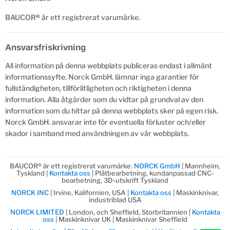
BAUCOR
®
är ett registrerat varumärke.
Ansvarsfriskrivning
All information på denna webbplats publiceras endast i allmänt
informationssyfte. Norck GmbH. lämnar inga garantier för
fullständigheten, tillförlitligheten och riktigheten i denna
information. Alla åtgärder som du vidtar på grundval av den
information som du hittar på denna webbplats sker på egen risk.
Norck GmbH. ansvarar inte för eventuella förluster och/eller
skador i samband med användningen av vår webbplats.
BAUCOR® är ett registrerat varumärke.
NORCK GmbH
| Mannheim,
Tyskland |
Kontakta oss
| Plåtbearbetning, kundanpassad CNC-
bearbetning, 3D-utskrift Tyskland
NORCK INC
| Irvine, Kalifornien, USA |
Kontakta oss
| Maskinknivar,
industriblad USA
NORCK LIMITED
| London, och Sheffield, Storbritannien |
Kontakta
oss
| Maskinknivar UK | Maskinknivar Sheffield