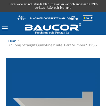
Tillverkare av industriella blad, maskinknivar och anpassade CNC-
verktyg i USA och Tyskland
OM
FÅ EN
SV
BLADKATALOG
VERKTYGSKATALOG
BAUCOR
OFFERT
Meny
Hem
7" Long Straight Guillotine Knife, Part Number 91255