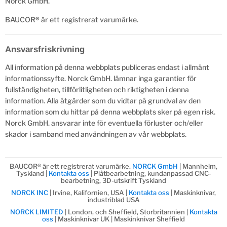
Norck GmbH.
BAUCOR
®
är ett registrerat varumärke.
Ansvarsfriskrivning
All information på denna webbplats publiceras endast i allmänt
informationssyfte. Norck GmbH. lämnar inga garantier för
fullständigheten, tillförlitligheten och riktigheten i denna
information. Alla åtgärder som du vidtar på grundval av den
information som du hittar på denna webbplats sker på egen risk.
Norck GmbH. ansvarar inte för eventuella förluster och/eller
skador i samband med användningen av vår webbplats.
BAUCOR® är ett registrerat varumärke.
NORCK GmbH
| Mannheim,
Tyskland |
Kontakta oss
| Plåtbearbetning, kundanpassad CNC-
bearbetning, 3D-utskrift Tyskland
NORCK INC
| Irvine, Kalifornien, USA |
Kontakta oss
| Maskinknivar,
industriblad USA
NORCK LIMITED
| London, och Sheffield, Storbritannien |
Kontakta
oss
| Maskinknivar UK | Maskinknivar Sheffield