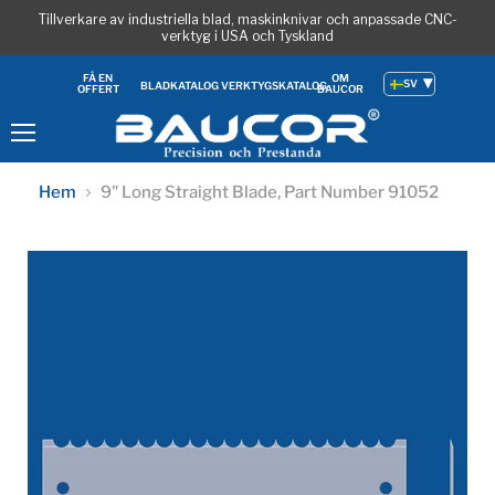
Tillverkare av industriella blad, maskinknivar och anpassade CNC-
verktyg i USA och Tyskland
OM
FÅ EN
SV
BLADKATALOG
VERKTYGSKATALOG
BAUCOR
OFFERT
Meny
Hem
9" Long Straight Blade, Part Number 91052