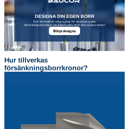
DESIGNA DIN EGEN BORR
Fyll i formuläret i några steg för skräddarsydda
tillverkningslösningar skräddarsydda efter dina exakta behov!
Börja designa
Hur tillverkas
försänkningsborrkronor?