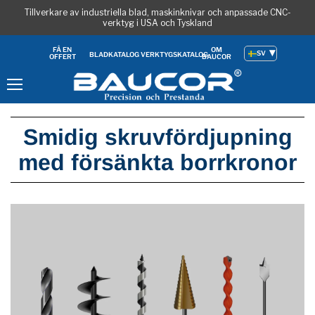
Tillverkare av industriella blad, maskinknivar och anpassade CNC-
verktyg i USA och Tyskland
OM
FÅ EN
SV
BLADKATALOG
VERKTYGSKATALOG
BAUCOR
OFFERT
Meny
Smidig skruvfördjupning
med försänkta borrkronor