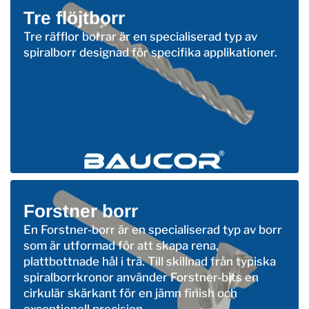
Tre flöjtborr
Tre räfflor borrar är en specialiserad typ av
spiralborr designad för specifika applikationer.
Forstner borr
En Forstner-borr är en specialiserad typ av borr
som är utformad för att skapa rena,
plattbottnade hål i trä. Till skillnad från typiska
spiralborrkronor använder Forstner-bits en
cirkulär skärkant för en jämn finish och