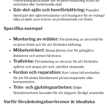
i tillverkningsprocesser där en jämn infästning krävs av
estetiska eller funktionella skäl.
Gör-det-själv och hemförbättring:
Populärt
bland gör-det-själventusiaster och husägare för en mängd
olika projekt som kräver en professionell, ren finish.
Specifika exempel
Montering av möbler:
Försänkning av skruvhål för
en jämn finish och för att förhindra häftning.
Möbelsnickeri:
Skapa jämna ytor för gångjärn,
lådskenor och annan hårdvara.
Trallvirke:
Försänkning av skruvar för att förhindra
splitter och skapa ett rent, sömlöst utseende.
Fordon och reparation:
Kan i vissa fall användas
för att försänka fästelement på karosspaneler eller
komponenter.
Trim- och gjutningsarbeten:
Döljer
fästelementens huvuden för ett elegant, färdigt utseende.
Varför försänkningsborrkronor är idealiska