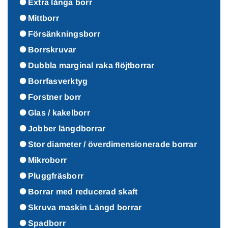
Extra långa borr
Mittborr
Försänkningsborr
Borrskruvar
Dubbla marginal raka flöjtborrar
Borrfasverktyg
Forstner borr
Glas / kakelborr
Jobber längdborrar
Stor diameter / överdimensionerade borrar
Mikroborr
Pluggfräsborr
Borrar med reducerad skaft
Skruva maskin Längd borrar
Spadborr