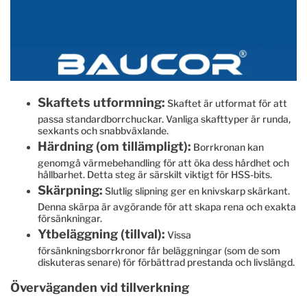
Skaftets utformning:
Skaftet är utformat för att
passa standardborrchuckar. Vanliga skafttyper är runda,
sexkants och snabbväxlande.
Härdning (om tillämpligt):
Borrkronan kan
genomgå värmebehandling för att öka dess hårdhet och
hållbarhet. Detta steg är särskilt viktigt för HSS-bits.
Skärpning:
Slutlig slipning ger en knivskarp skärkant.
Denna skärpa är avgörande för att skapa rena och exakta
försänkningar.
Ytbeläggning (tillval):
Vissa
försänkningsborrkronor får beläggningar (som de som
diskuteras senare) för förbättrad prestanda och livslängd.
Överväganden vid tillverkning