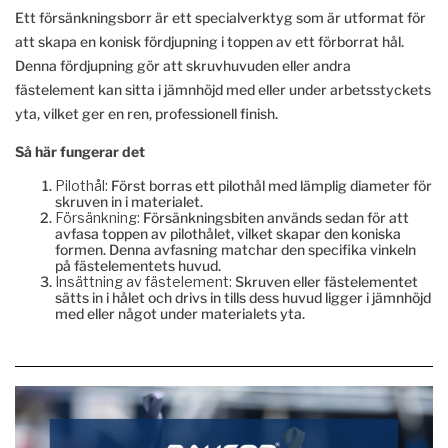
Ett försänkningsborr är ett specialverktyg som är utformat för
att skapa en konisk fördjupning i toppen av ett förborrat hål.
Denna fördjupning gör att skruvhuvuden eller andra
fästelement kan sitta i jämnhöjd med eller under arbetsstyckets
yta, vilket ger en ren, professionell finish.
Så här fungerar det
Pilothål:
Först borras ett pilothål med lämplig diameter för
skruven in i materialet.
Försänkning:
Försänkningsbiten används sedan för att
avfasa toppen av pilothålet, vilket skapar den koniska
formen. Denna avfasning matchar den specifika vinkeln
på fästelementets huvud.
Insättning av fästelement:
Skruven eller fästelementet
sätts in i hålet och drivs in tills dess huvud ligger i jämnhöjd
med eller något under materialets yta.