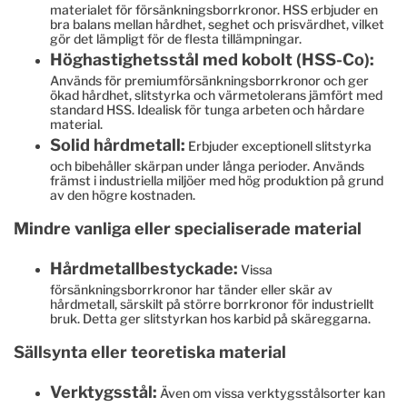
materialet för försänkningsborrkronor. HSS erbjuder en
bra balans mellan hårdhet, seghet och prisvärdhet, vilket
gör det lämpligt för de flesta tillämpningar.
Höghastighetsstål med kobolt (HSS-Co):
Används för premiumförsänkningsborrkronor och ger
ökad hårdhet, slitstyrka och värmetolerans jämfört med
standard HSS. Idealisk för tunga arbeten och hårdare
material.
Solid hårdmetall:
Erbjuder exceptionell slitstyrka
och bibehåller skärpan under långa perioder. Används
främst i industriella miljöer med hög produktion på grund
av den högre kostnaden.
Mindre vanliga eller specialiserade material
Hårdmetallbestyckade:
Vissa
försänkningsborrkronor har tänder eller skär av
hårdmetall, särskilt på större borrkronor för industriellt
bruk. Detta ger slitstyrkan hos karbid på skäreggarna.
Sällsynta eller teoretiska material
Verktygsstål:
Även om vissa verktygsstålsorter kan