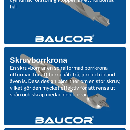
cylindrisk förstoring i toppen av ett förborrat
hål.
Skruvborrkrona
En skruvborr är en spiralformad borrkrona
utformad för att borra hål i trä, jord och ibland
även is. Dess design påminner om en stor skruv,
vilket gör den mycket effektiv för att rensa ut
spån och skräp medan den borrar.