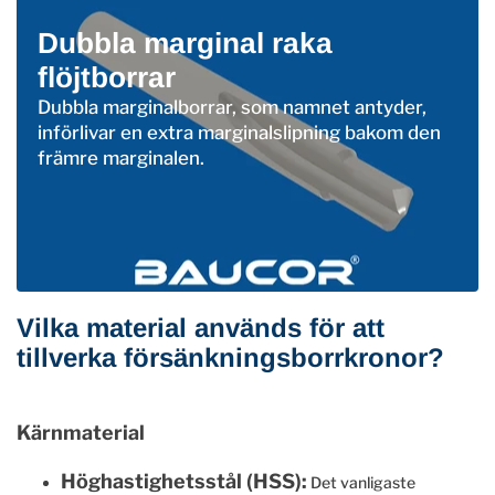
Dubbla marginal raka
flöjtborrar
Dubbla marginalborrar, som namnet antyder,
införlivar en extra marginalslipning bakom den
främre marginalen.
Vilka material används för att
tillverka försänkningsborrkronor?
Kärnmaterial
Höghastighetsstål (HSS):
Det vanligaste