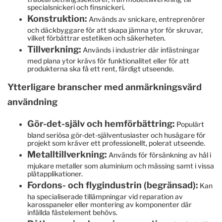
specialsnickeri och finsnickeri.
Konstruktion:
Används av snickare, entreprenörer
och däckbyggare för att skapa jämna ytor för skruvar,
vilket förbättrar estetiken och säkerheten.
Tillverkning:
Används i industrier där infästningar
med plana ytor krävs för funktionalitet eller för att
produkterna ska få ett rent, färdigt utseende.
Ytterligare branscher med anmärkningsvärd
användning
Gör-det-själv och hemförbättring:
Populärt
bland seriösa gör-det-själventusiaster och husägare för
projekt som kräver ett professionellt, polerat utseende.
Metalltillverkning:
Används för försänkning av hål i
mjukare metaller som aluminium och mässing samt i vissa
plåtapplikationer.
Fordons- och flygindustrin (begränsad):
Kan
ha specialiserade tillämpningar vid reparation av
karosspaneler eller montering av komponenter där
infällda fästelement behövs.