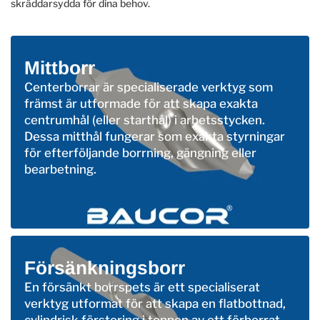
skräddarsydda för dina behov.
Mittborr
Centerborrar är specialiserade verktyg som
främst är utformade för att skapa exakta
centrumhål (eller starthål) i arbetsstycken.
Dessa mitthål fungerar som exakta styrningar
för efterföljande borrning, gängning eller
bearbetning.
Försänkningsborr
En försänkt borrspets är ett specialiserat
verktyg utformat för att skapa en flatbottnad,