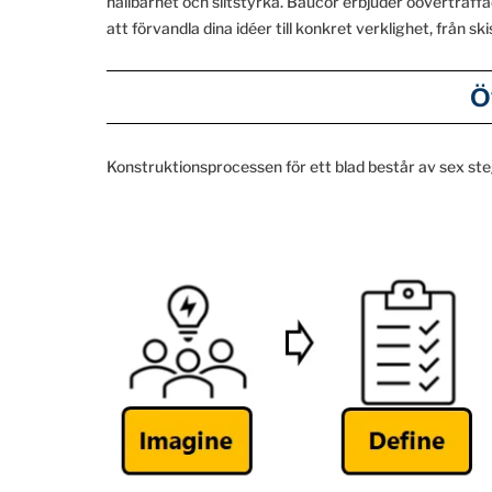
hållbarhet och slitstyrka. Baucor erbjuder oöverträffad 
att förvandla dina idéer till konkret verklighet, från ski
Ö
Konstruktionsprocessen för ett blad består av sex ste