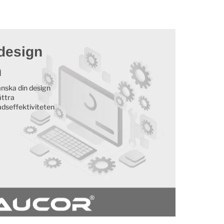
design
n
nska din design
ättra
adseffektiviteten