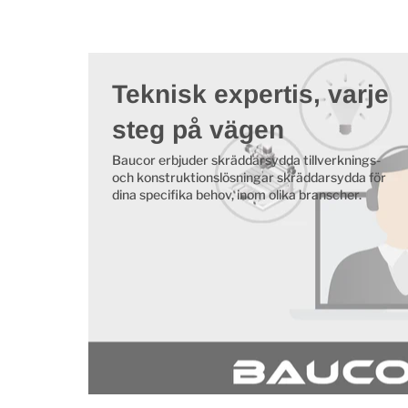
Teknisk expertis, varje
steg på vägen
Baucor erbjuder skräddarsydda tillverknings-
och konstruktionslösningar skräddarsydda för
dina specifika behov, inom olika branscher.