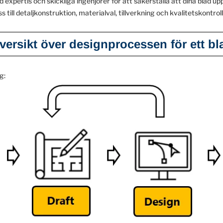
expertis och skickliga ingenjörer för att säkerställa att dina blad uppf
ss till detaljkonstruktion, materialval, tillverkning och kvalitetskontroll
versikt över designprocessen för ett bl
g: