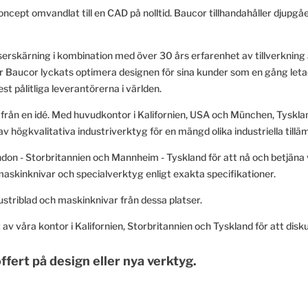
ept omvandlat till en CAD på nolltid. Baucor tillhandahåller djupgåe
erskärning i kombination med över 30 års erfarenhet av tillverkning
 Baucor lyckats optimera designen för sina kunder som en gång letade e
est pålitliga leverantörerna i världen.
gn från en idé. Med huvudkontor i Kalifornien, USA och München, Tyskl
av högkvalitativa industriverktyg för en mängd olika industriella tillä
on - Storbritannien och Mannheim - Tyskland för att nå och betjäna v
 maskinknivar och specialverktyg enligt exakta specifikationer.
striblad och maskinknivar från dessa platser.
av våra kontor i Kalifornien, Storbritannien och Tyskland för att disk
ffert på design eller nya verktyg.