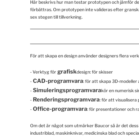
Här beskrivs hur man testar prototypen och jämför den
förbättras. Om prototypen inte valideras efter gransk
sex stegen till tillverkning.
För att skapa en design använder designers flera verk
grafisk
- Verktyg för
design: för skisser
CAD-programvara
-
: för att skapa 3D-modeller
Simuleringsprogramvara
-
kör en numerisk si
Renderingsprogramvara
-
: för att visualiser
Office-programvara
-
: för presentationer och 
Om det är något som utmärker Baucor så är det dess te
industriblad, maskinknivar, medicinska blad och speci