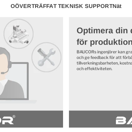
OÖVERTRÄFFAT TEKNISK SUPPORTNät
Optimera din 
för produktio
BAUCORs ingenjörer kan gra
och ge feedback för att förb
tillverkningsbarheten, kostn
och effektiviteten.