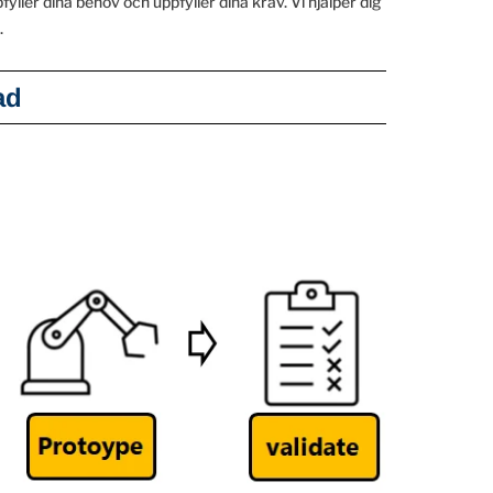
yller dina behov och uppfyller dina krav. Vi hjälper dig
.
ad