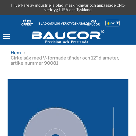
Tillverkare av industriella blad, maskinknivar och anpassade CNC-
verktyg i USA och Tyskland
OM
FÅ EN
SV
BLADKATALOG
VERKTYGSKATALOG
BAUCOR
OFFERT
Meny
Hem
Cirkelsåg med V-formade tänder och 12" diameter,
artikelnummer 90081