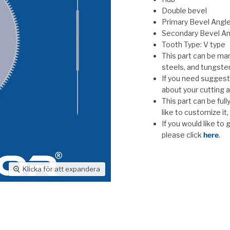
Double bevel
Primary Bevel Angle
Secondary Bevel An
Tooth Type: V type
This part can be man
steels, and tungste
If you need suggesti
about your cutting a
This part can be ful
like to customize it
If you would like to
please click
here
.
Klicka för att expandera