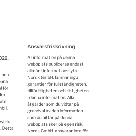
Ansvarsfriskrivning
All information på denna
026.
webbplats publiceras endast i
allmänt informationssyfte.
k och
Norck GmbH. lämnar inga
enna
garantier för fullständigheten,
l för
tillförlitligheten och riktigheten
dra
i denna information. Alla
heter
åtgärder som du vidtar på
mbH.
grundval av den information
som du hittar på denna
vare,
webbplats sker på egen risk.
. Detta
Norck GmbH. ansvarar inte för