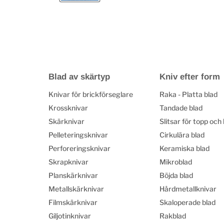
Blad av skärtyp
Kniv efter form
Knivar för brickförseglare
Raka - Platta blad
Krossknivar
Tandade blad
Skärknivar
Slitsar för topp och
Pelleteringsknivar
Cirkulära blad
Perforeringsknivar
Keramiska blad
Skrapknivar
Mikroblad
Planskärknivar
Böjda blad
Metallskärknivar
Hårdmetallknivar
Filmskärknivar
Skaloperade blad
Giljotinknivar
Rakblad