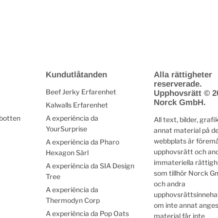
Kundutlåtanden
Alla rättigheter
reserverade.
Beef Jerky Erfarenhet
Upphovsrätt © 2
Norck GmbH.
Kalwalls Erfarenhet
 botten
A experiência da
All text, bilder, grafi
YourSurprise
annat material på d
webbplats är föremå
A experiência da Pharo
upphovsrätt och an
Hexagon Sàrl
immateriella rättig
A experiência da SIA Design
som tillhör Norck G
Tree
och andra
A experiência da
upphovsrättsinneha
Thermodyn Corp
om inte annat anges
A experiência da Pop Oats
material får inte