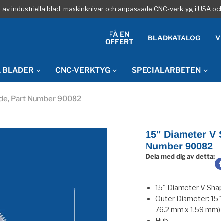
re av industriella blad, maskinknivar och anpassade CNC-verktyg i USA oc
FÅ EN
BLADKATALOG
V
OFFERT
A BLADER
CNC-VERKTYG
SPECIALARBETEN
ade, Part Number 90082
15" Diameter V 
Number 90082
Dela med dig av detta:
15" Diameter V Shap
Outer Diameter: 15"
76.2 mm x 1.59 mm
Hub