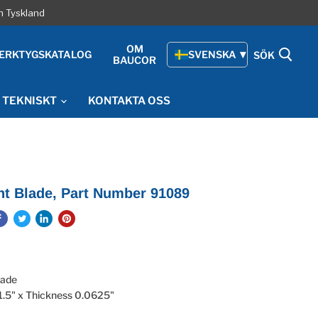
h Tyskland
OM
ERKTYGSKATALOG
SVENSKA
SÖK
BAUCOR
TEKNISKT
KONTAKTA OSS
ht Blade, Part Number 91089
lade
1.5" x Thickness 0.0625"