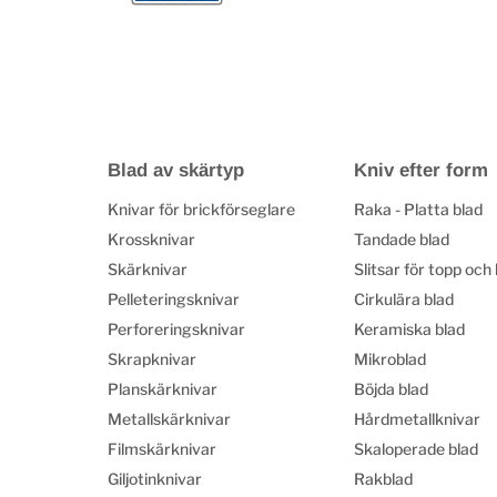
Blad av skärtyp
Kniv efter form
Knivar för brickförseglare
Raka - Platta blad
Krossknivar
Tandade blad
Skärknivar
Slitsar för topp och
Pelleteringsknivar
Cirkulära blad
Perforeringsknivar
Keramiska blad
Skrapknivar
Mikroblad
Planskärknivar
Böjda blad
Metallskärknivar
Hårdmetallknivar
Filmskärknivar
Skaloperade blad
Giljotinknivar
Rakblad