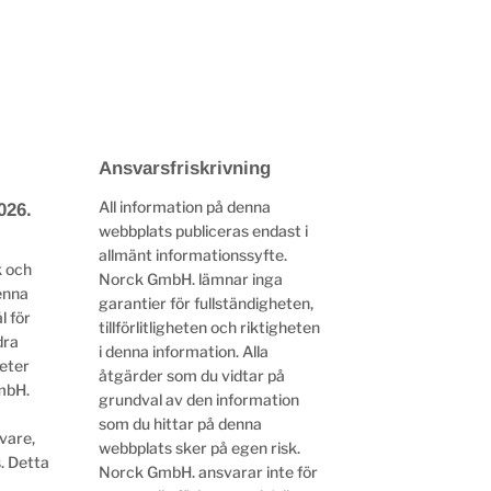
Ansvarsfriskrivning
All information på denna
026.
webbplats publiceras endast i
allmänt informationssyfte.
k och
Norck GmbH. lämnar inga
enna
garantier för fullständigheten,
l för
tillförlitligheten och riktigheten
dra
i denna information. Alla
heter
åtgärder som du vidtar på
mbH.
grundval av den information
som du hittar på denna
vare,
webbplats sker på egen risk.
. Detta
Norck GmbH. ansvarar inte för