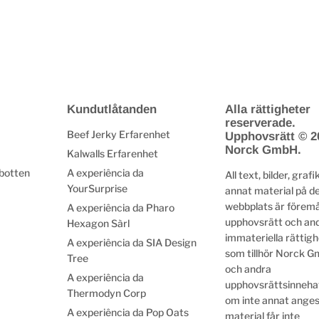
Kundutlåtanden
Alla rättigheter
reserverade.
Beef Jerky Erfarenhet
Upphovsrätt © 2
Norck GmbH.
Kalwalls Erfarenhet
 botten
A experiência da
All text, bilder, grafi
YourSurprise
annat material på d
webbplats är föremå
A experiência da Pharo
upphovsrätt och an
Hexagon Sàrl
immateriella rättig
A experiência da SIA Design
som tillhör Norck G
Tree
och andra
A experiência da
upphovsrättsinneha
Thermodyn Corp
om inte annat anges
A experiência da Pop Oats
material får inte