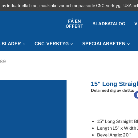
re av industriella blad, maskinknivar och anpassade CNC-verktyg i USA oc
FÅ EN
BLADKATALOG
V
OFFERT
A BLADER
CNC-VERKTYG
SPECIALARBETEN
089
15" Long Straig
Dela med dig av detta:
15" Long Straight B
Length 15" x Width 
Bevel Angle: 20°