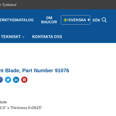
h Tyskland
OM
ERKTYGSKATALOG
SVENSKA
SÖK
BAUCOR
TEKNISKT
KONTAKTA OSS
ht Blade, Part Number 91076
Blade
1.5" x Thickness 0.0625"