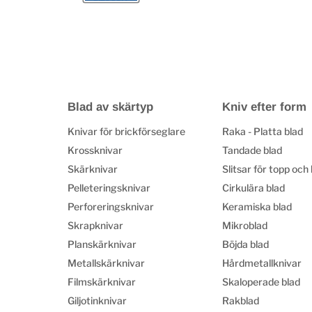
Blad av skärtyp
Kniv efter form
Knivar för brickförseglare
Raka - Platta blad
Krossknivar
Tandade blad
Skärknivar
Slitsar för topp och
Pelleteringsknivar
Cirkulära blad
Perforeringsknivar
Keramiska blad
Skrapknivar
Mikroblad
Planskärknivar
Böjda blad
Metallskärknivar
Hårdmetallknivar
Filmskärknivar
Skaloperade blad
Giljotinknivar
Rakblad