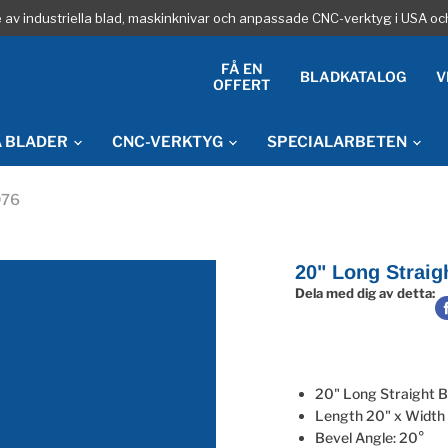
re av industriella blad, maskinknivar och anpassade CNC-verktyg i USA oc
FÅ EN
BLADKATALOG
V
OFFERT
A BLADER
CNC-VERKTYG
SPECIALARBETEN
076
20" Long Straig
Dela med dig av detta:
20" Long Straight 
Length 20" x Width 
Bevel Angle: 20°