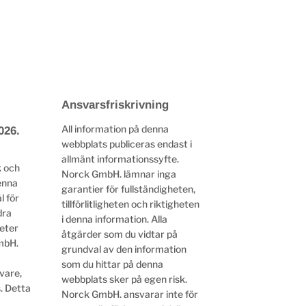
Ansvarsfriskrivning
All information på denna
026.
webbplats publiceras endast i
allmänt informationssyfte.
k och
Norck GmbH. lämnar inga
enna
garantier för fullständigheten,
l för
tillförlitligheten och riktigheten
dra
i denna information. Alla
heter
åtgärder som du vidtar på
mbH.
grundval av den information
som du hittar på denna
vare,
webbplats sker på egen risk.
. Detta
Norck GmbH. ansvarar inte för