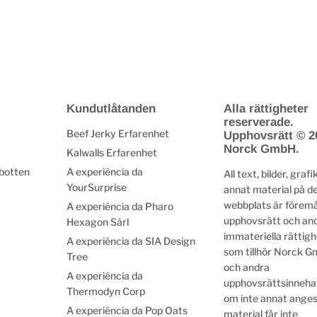
Kundutlåtanden
Alla rättigheter
reserverade.
Beef Jerky Erfarenhet
Upphovsrätt © 2
Norck GmbH.
Kalwalls Erfarenhet
 botten
A experiência da
All text, bilder, grafi
YourSurprise
annat material på d
webbplats är föremå
A experiência da Pharo
upphovsrätt och an
Hexagon Sàrl
immateriella rättig
A experiência da SIA Design
som tillhör Norck G
Tree
och andra
A experiência da
upphovsrättsinneha
Thermodyn Corp
om inte annat anges
A experiência da Pop Oats
material får inte